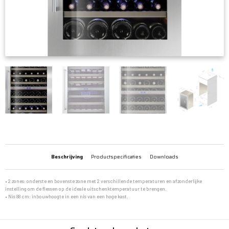
Beschrijving
Productspecificaties
Downloads
• 2 zones: onderste en bovenste zone met 2 verschillende temperaturen en afzonderlijke
instelling om de flessen op de ideale uitschenktemperatuur te brengen.
• Nis 88 cm: inbouwhoogte in een nis van een hoge kast.