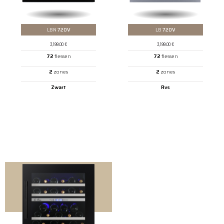
LBN
720V
LB
720V
3,199.00
€
3,199.00
€
72
flessen
72
flessen
2
zones
2
zones
Zwart
Rvs