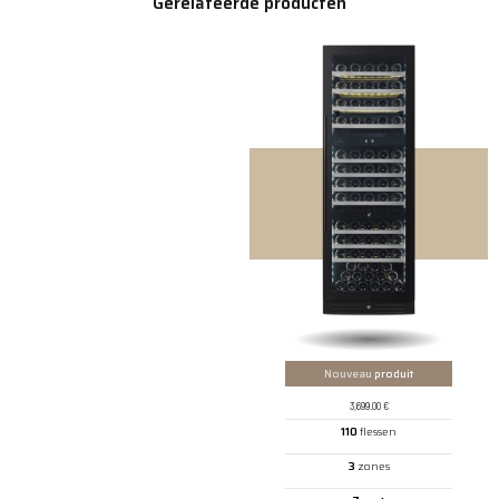
Gerelateerde producten
Nouveau
produit
3,699.00
€
110
flessen
3
zones