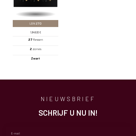
LBN
270
1,849.00
€
27
flessen
2
zones
Zwart
NIEUWSBRIEF
SCHRIJF U NU IN!