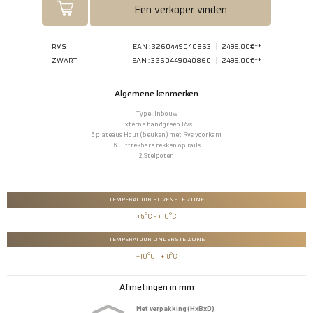
Een verkoper vinden
RVS
EAN : 3260449040853
2499.00€**
ZWART
EAN : 3260449040860
2499.00€**
Algemene kenmerken
Type: Inbouw
Externe handgreep Rvs
6 plateaus Hout (beuken) met Rvs voorkant
6 Uittrekbare rekken op rails
2 Stelpoten
TEMPERATUUR BOVENSTE ZONE
+5°C - +10°C
TEMPERATUUR ONDERSTE ZONE
+10°C - +18°C
Afmetingen in mm
Met verpakking (HxBxD)