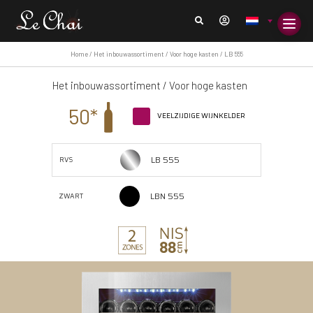
Home
/
Het inbouwassortiment
/
Voor hoge kasten
/ LB 555
Het inbouwassortiment
/
Voor hoge kasten
50*
VEELZIJDIGE WIJNKELDER
LB 555
RVS
LBN 555
ZWART