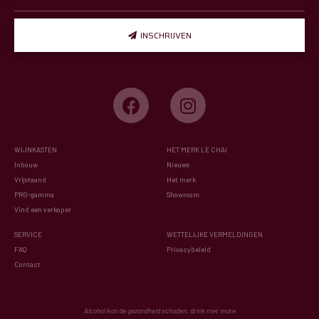
INSCHRIJVEN
WIJNKASTEN
HET MERK LE CHAI
Inbouw
Nieuws
Vrijstaand
Het merk
PRO-gamma
Showroom
Vind een verkoper
SERVICE
WETTELIJKE VERMELDINGEN
FAQ
Privacybeleid
Contact
Alcohol kan de gezondheid schaden, drink met mate