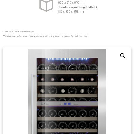
950 x 640 x 640 mm
Zonder verpakking (HxBxD)
885 x 590 x 558 mm
*Capaciteit in Bordeauxflessen
** indicatieve prijs, onze wederverkopers zijn vrij om hun verkoopprijs vast te stellen