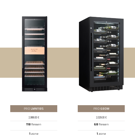
PRO
LMN1185
PRO
680M
2,999.00
€
2,029.00
€
118
flessen
68
flessen
1
zone
1
zone