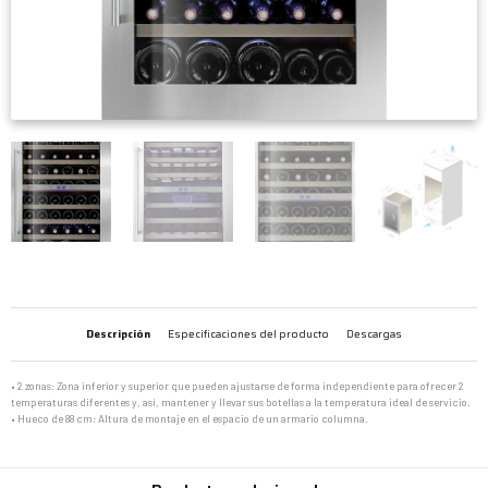
Descripción
Especificaciones del producto
Descargas
• 2 zonas: Zona inferior y superior que pueden ajustarse de forma independiente para ofrecer 2
temperaturas diferentes y, así, mantener y llevar sus botellas a la temperatura ideal de servicio.
• Hueco de 88 cm: Altura de montaje en el espacio de un armario columna.