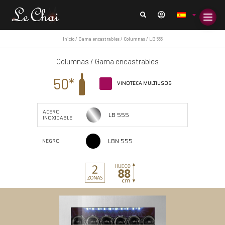
Inicio
/
Gama encastrables
/
Columnas
/ LB 555
Columnas
/
Gama encastrables
50*
VINOTECA MULTIUSOS
ACERO
LB 555
INOXIDABLE
LBN 555
NEGRO