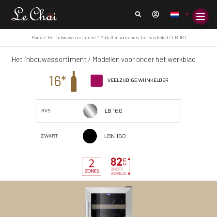
Home
/
Het inbouwassortiment
/
Modellen voor onder het werkblad
/ LB 160
Het inbouwassortiment
/
Modellen voor onder het werkblad
16*
VEELZIJDIGE WIJNKELDER
LB 160
RVS
LBN 160
ZWART