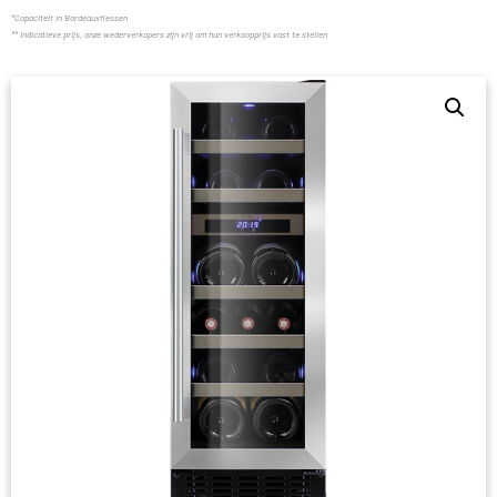
*Capaciteit in Bordeauxflessen
** indicatieve prijs, onze wederverkopers zijn vrij om hun verkoopprijs vast te stellen