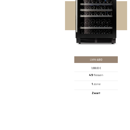
LMN
480
1,699.00
€
49
flessen
1
zone
Zwart