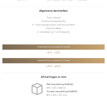
Algemene kenmerken
Type: Inbouw
Externe handgreep Rvs
4 + 1 half plateaus Hout met Rvs voorkant
4 Schuifrekken
2: instelbaar op 7 cm Stelpoten
TEMPERATUUR BOVENSTE ZONE
+5°C - +10°C
TEMPERATUUR ONDERSTE ZONE
+15°C - +20°C
Afmetingen in mm
Met verpakking (HxBxD)
865 x 326 x 628mm
Zonder verpakking (HxBxD)
820 x 295 x 572 mm