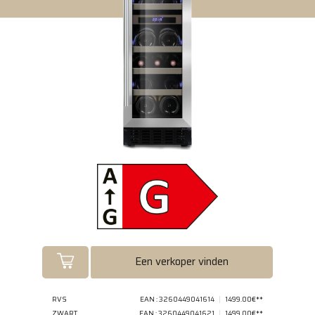
Een verkoper vinden
RVS
EAN : 3260449041614
1499.00€**
ZWART
EAN : 3260449041621
1499.00€**