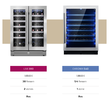
LSB
380
CHROMA
540
1,839.00
€
1,999.00
€
38
flessen
54
flessen
2
zones
1
zone
Rvs
Rvs