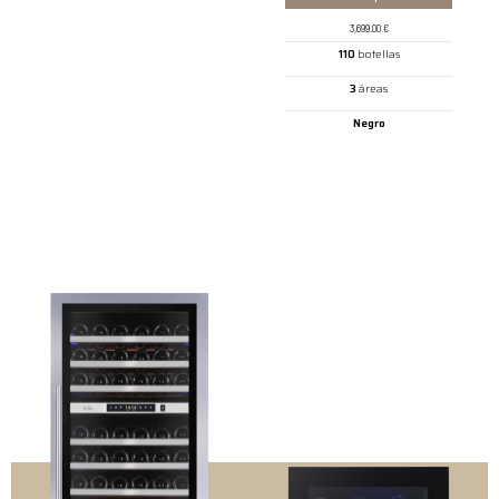
3,699.00
€
110
botellas
3
áreas
Negro