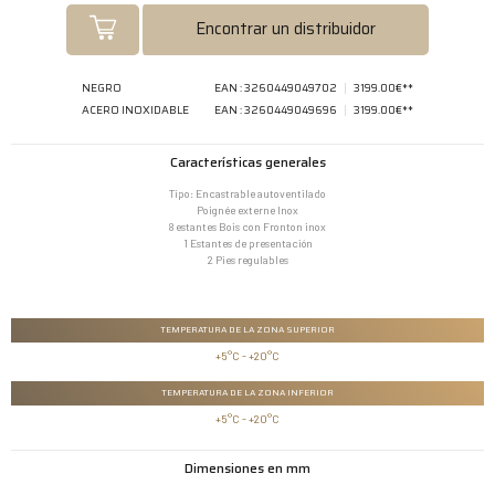
Encontrar un distribuidor
NEGRO
EAN : 3260449049702
3199.00€**
ACERO INOXIDABLE
EAN : 3260449049696
3199.00€**
Características generales
Tipo: Encastrable autoventilado
Poignée externe Inox
8 estantes Bois con Fronton inox
1 Estantes de presentación
2 Pies regulables
TEMPERATURA DE LA ZONA SUPERIOR
+5°C - +20°C
TEMPERATURA DE LA ZONA INFERIOR
+5°C - +20°C
Dimensiones en mm