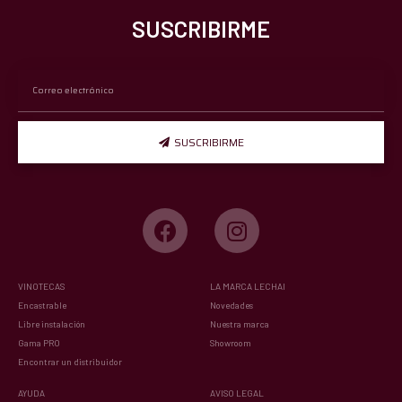
SUSCRIBIRME
SUSCRIBIRME
VINOTECAS
LA MARCA LECHAI
Encastrable
Novedades
Libre instalación
Nuestra marca
Gama PRO
Showroom
Encontrar un distribuidor
AYUDA
AVISO LEGAL