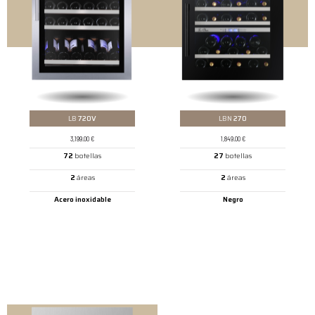
LB
720V
LBN
270
3,199.00
€
1,849.00
€
72
botellas
27
botellas
2
áreas
2
áreas
Acero inoxidable
Negro