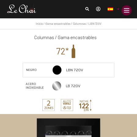
Inicio
/
Gama encastrables
/
Columnas
/ LBN 720V
Columnas
/
Gama encastrables
72*
LBN 720V
NEGRO
ACERO
LB 720V
INOXIDABLE