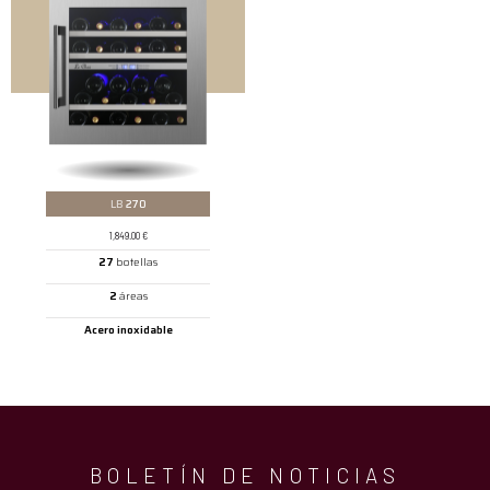
LB
270
1,849.00
€
27
botellas
2
áreas
Acero inoxidable
BOLETÍN DE NOTICIAS