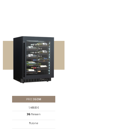
PRO
360M
1,469.00
€
36
flessen
1
zone