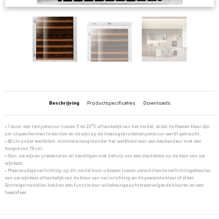
Beschrijving
Productspecificaties
Downloads
• 1 zone: een temperatuur tussen 5 en 22°C afhankelijk van het model, zodat de flessen klaar zijn
om uitgeschonken te worden en de wijn op de ideale gebruikstemperatuur wordt gebracht.
• 88 cm onder werkblad: minimale hoogte onder het werkblad voor een keukendeur met een
hoogte van 78 cm.
• Slot: uw wijnen presenteren en beveiligen met behulp van een sleutelslot op de deur van uw
wijnkast.
• Meervoudige verlichting: op dit model kunt u kiezen tussen verschillende verlichtingskleuren
van uw wijnkast afhankelijk van de kleur van uw inrichting en de gewenste kleur of sfeer.
Sommige modellen hebben een functie voor willekeurige achtereenvolgende kleuren en een
feestsfeer.