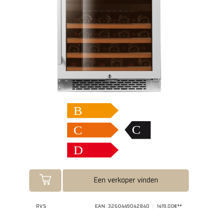
Een verkoper vinden
RVS
EAN : 3260449042840
1419.00€**