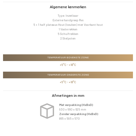
Algemene kenmerken
Type: Inzetbaar
Externe handgreep Rvs
5 + 1 half plateaus Hout (beuken) met Voorkant hout
1 Vaste rekken
5 Schuifrekken
2 Stelpoten
TEMPERATUUR BOVENSTE ZONE
+5°C - +18°C
TEMPERATUUR ONDERSTE ZONE
+5°C - +18°C
Afmetingen in mm
Met verpakking (HxBxD)
930 x 660 x 625 mm
Zonder verpakking (HxBxD)
865 x 595 x 570