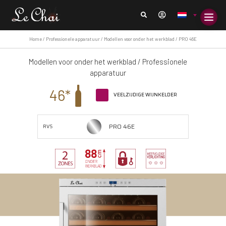
Home
/
Professionele apparatuur
/
Modellen voor onder het werkblad
/ PRO 46E
Modellen voor onder het werkblad
/
Professionele
apparatuur
46*
VEELZIJDIGE WIJNKELDER
PRO 46E
RVS