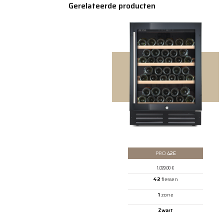
Gerelateerde producten
PRO
42E
1,029.00
€
42
flessen
1
zone
Zwart