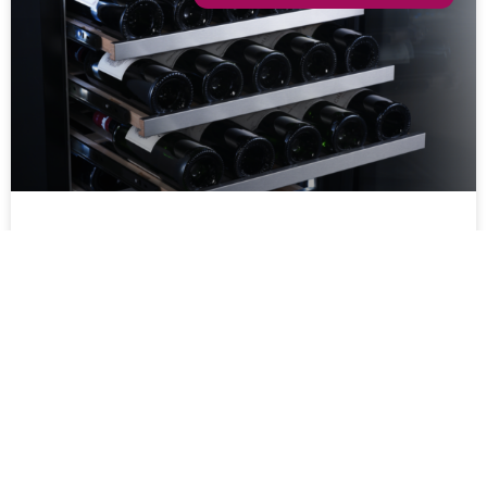
Hoe de juiste capaciteit voor mijn
wijnkast kiezen?
Allereerst moet u weten dat alle wijnkastmerken dezelfde
fles gebruiken om de capaciteit uit te drukken. Er wordt
steeds uitgegaan van een traditionele bordeaux fles
MEER LEZEN >