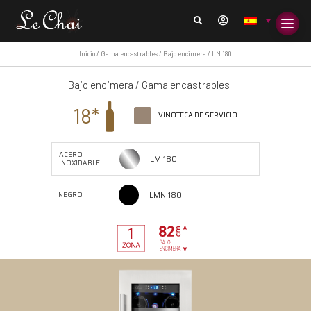
Inicio
/
Gama encastrables
/
Bajo encimera
/ LM 180
Bajo encimera
/
Gama encastrables
18*
VINOTECA DE SERVICIO
ACERO
LM 180
INOXIDABLE
LMN 180
NEGRO