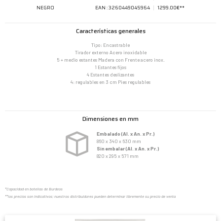
NEGRO
EAN : 3260449045964
1299.00€**
Características generales
Tipo: Encastrable
Tirador externo Acero inoxidable
5 + medio estantes Madera con Frente acero inox.
1 Estantes fijos
4 Estantes deslizantes
4: regulables en 3 cm Pies regulables
Dimensiones en mm
Embalado (Al. x An. x Pr.)
860 x 340 x 630 mm
Sin embalar (Al. x An. x Pr.)
820 x 295 x 571 mm
*Capacidad en botellas de Burdeos
**los precios son indicativos; nuestros distribuidores pueden determinar libremente su precio de venta