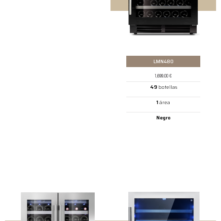
LMN480
1,699.00
€
49
botellas
1
área
Negro