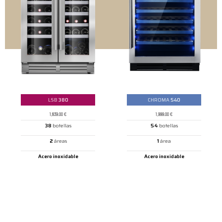
LSB
380
CHROMA
540
1,839.00
€
1,999.00
€
38
botellas
54
botellas
2
áreas
1
área
Acero inoxidable
Acero inoxidable