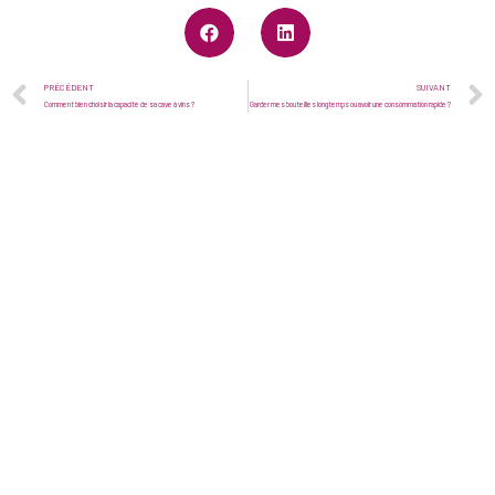
PRÉCÉDENT
SUIVANT
Comment bien choisir la capacité de sa cave à vins ?
Garder mes bouteilles longtemps ou avoir une consommation rapide ?
NEWSLETTER
INSCRIVEZ-VOUS !
S’INSCRIRE