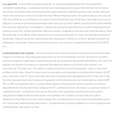
La capacité
: si vous êtes un grand amateur et que vous possédez pas mal de bouteilles à
conserver longtemps, ce sera sans doute dans le garage que vous pourrez installer votre cave à
vins (bien qu’il existe des caves de grandes capacités dont l’esthétique pourrait ne pas choquer
dans une cuisine ou une autre pièce de vie). Même remarque pour les personnes qui ont plus de
100 bouteilles et qui préfèrent une cave de service esthétique. Enfin pour les personnes qui ont
déjà soit une vraie cave souterraine (les chanceux) et qui n’ont besoin que d’une 40 de bouteilles
(ou moins) à disposition immédiate, il existe des produits pose-libre ou encastrables (de plus en
plus) qui pourront prendre position dans la cuisine, intégrés ou pas dans les meubles bas ou dans
les colonnes. A cet effet, petit rappel d’un autre post de conseil du mois, faites bien attention à
la hauteur des portes de vos meubles bas afin de pouvoir choisir un produit esthétiquement en
phase avec la hauteur des portes de votre cuisine, qui peuvent en général varier entre 72 et 78
cm.
La température de la pièce :
dans une pièce à vivre dans laquelle la température ambiante est
toujours constante, tous les appareils auront un fonctionnement normal. Attention toutefois
que tout appareil frigorifique travaille avec des compresseurs de qualité différente. On a tort de
penser que plus on va mettre un appareil domestique dans une pièce froide, moins il va
fonctionner ! Et bien non ! Car selon la classe climatique de votre appareil, celui-ci pourrait
arrêter de faire son travail si vous vous trouvez dans une température ambiante de moins de 16°
pour certains, mais 12° pour d’autres (ces deux températures représentants 90% des cas). Cela
fonctionne aussi dans l’autre sens où l’appareil ne fonctionne plus normalement au-delà de 28°,
32° ou 38° (tropicalisé). Donc, si vous devez placer votre appareil dans une pièce qui risque
régulièrement de descendre en-dessous de 10°, prenez bien soin de choisir un produit avec un
« système hiver ». Ce dernier entrera en fonction si la température ambiante de la pièce
descend en-dessous des normes de son compresseur et il mettra en marche une petite
résistance chauffante qui permettra de garder une température minimale et stable afin que le
vin ne soit pas cassé dans sa maturation. Ce système est toujours présent sur toute la gamme de
vieillissement des caves Le Chai.